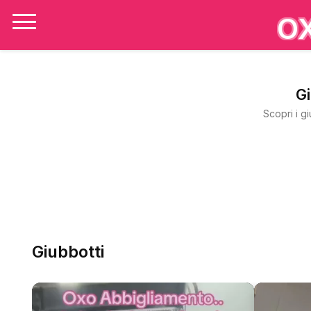
O
Gi
Scopri i g
Giubbotti